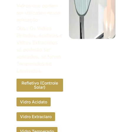
Vidros que podem
ser utilizados nessa
aplicação:
Obs.: Os Vidros
Pintados, Acidatos e
Vidros Extraclaros
só poderão ser
aplicados, se forem
Temperados ou
Laminados.
Refletivo (Controle
Solar)
Vidro Acidato
Vidro Extraclaro
Vidro Temperado