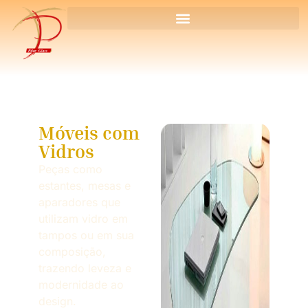
Móveis com
Vidros
Peças como
estantes, mesas e
aparadores que
utilizam vidro em
tampos ou em sua
composição,
trazendo leveza e
modernidade ao
design.